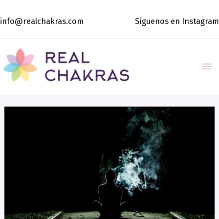
Ir
al
info@realchakras.com
Síguenos en Instagram
contenido
Me
pri