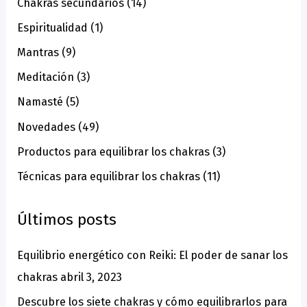
Chakras secundarios
(14)
r
Espiritualidad
(1)
p
o
Mantras
(9)
r
Meditación
(3)
:
Namasté
(5)
Novedades
(49)
Productos para equilibrar los chakras
(3)
Técnicas para equilibrar los chakras
(11)
Últimos posts
Equilibrio energético con Reiki: El poder de sanar los
chakras
abril 3, 2023
Descubre los siete chakras y cómo equilibrarlos para